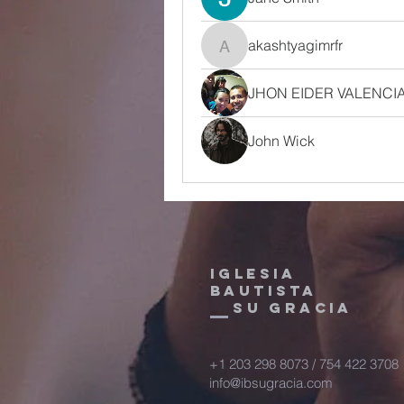
akashtyagimrfr
akashtyagimrfr
JHON EIDER VALENCI
John Wick
IGLESIA
BAUTISTA
SU GRACIA
+1 203 298 8073 / 754 422 3708
info@ibsugracia.com