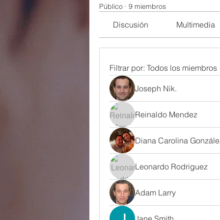
Público
·
9 miembros
Discusión
Multimedia
Filtrar por:
Todos los miembros
Joseph Nik.
Reinaldo Mendez
Diana Carolina Gonzále
Leonardo Rodriguez
Adam Larry
Jane Smith